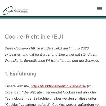
Zum
Men
Inhalt
springen
Cookie-Richtlinie (EU)
Consent
Consent
Consent
Consent
Consent
Consent
Marketing
to
to
to
to
to
to
Diese Cookie-Richtlinie wurde zuletzt am 14. Juli 2020
service
service
service
service
service
service
aktualisiert und gilt für Bürger und Einwohner mit ständigem
elementor
wordpress
google-
google-
youtube
sonstiges
Wohnsitz im Europäischen Wirtschaftsraum und der Schweiz.
fonts
maps
1. Einführung
Unsere Website,
https://funktionsmedizin-kienast.de
(im
folgenden: "Die Website") verwendet Cookies und ähnliche
Technologien (der Einfachheit halber werden all diese unter
"Cookies" zusammengefasst). Cookies werden außerdem von