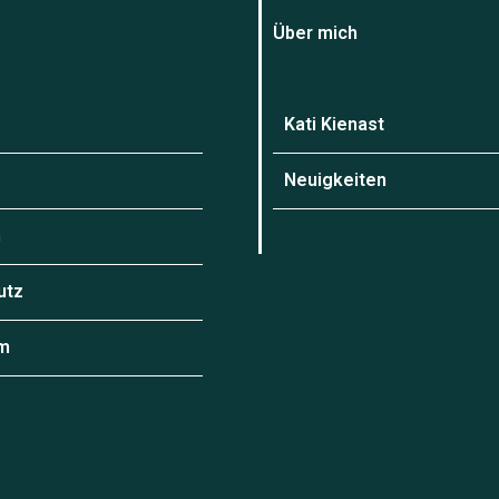
Über mich
Kati Kienast
Neuigkeiten
n
utz
m